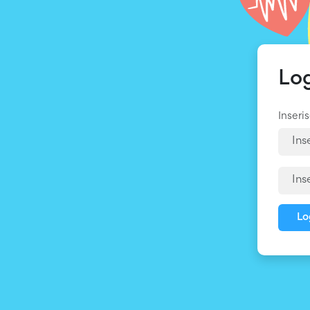
Lo
Inseris
Lo